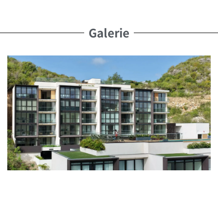
prêts à l’emploi.
Équipements de Luxe :
Accédez au toit-terrasse
Galerie
avec une piscine commune et deux Jacuzzis, pour
une touche d’exclusivité et de détente.
Optimisez Votre Investissement
Le tourisme florissant de Simpson Bay fait de cette
propriété un choix idéal pour les locations de vacances,
offrant des rendements impressionnants dans une zone
où la demande est élevée.
Pourquoi Choisir Simpson Bay ?
Entre ses plages baignées de soleil et sa vie nocturne
dynamique, ce lieu prisé capture parfaitement l’essence
de la vie caribéenne. Faites-en votre refuge personnel ou
profitez de son formidable potentiel locatif.
Proposé par 4U Real Estate
Des experts en immobilier à Sint Maarten, dédiés à vous