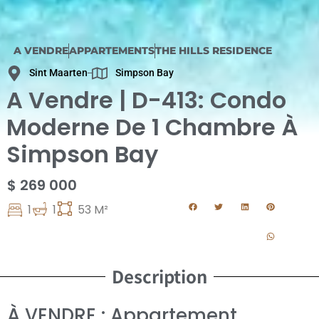
A VENDRE
APPARTEMENTS
THE HILLS RESIDENCE
Sint Maarten
Simpson Bay
A Vendre | D-413: Condo
Moderne De 1 Chambre À
Simpson Bay
$ 269 000
1
1
53 M²
Description
À VENDRE : Appartement