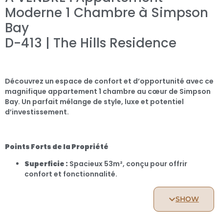
Moderne 1 Chambre à Simpson
Bay
D-413 | The Hills Residence
Découvrez un espace de confort et d’opportunité avec ce
magnifique appartement 1 chambre au cœur de Simpson
Bay. Un parfait mélange de style, luxe et potentiel
d’investissement.
Points Forts de la Propriété
Superficie :
Spacieux 53m², conçu pour offrir
confort et fonctionnalité.
Prix :
Une valeur incroyable à seulement 269,000 $ !
SHOW
Bien Équipé :
Dispose d’une cuisine moderne
entièrement équipée et d’une salle de bain soignée,