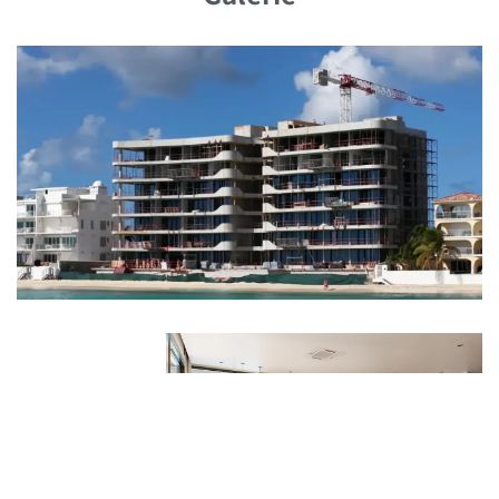
gamme.
Balcon Expansif : 30m² d’espace extérieur pour
profiter du cadre paisible en bord de mer.
Emplacement en Bord de Mer : Accès direct aux
plages de sable blanc immaculées.
Équipements Exclusifs : Installations et services de
classe mondiale pour les résidents.
Pourquoi Investir à Dolce Beach
Residence ?
Dolce Beach Residence est le summum du luxe à Sint
Maarten. Cet appartement unique 3 chambres est une
opportunité rare d’acquérir un coin de paradis dans le
développement en bord de mer le plus exclusif de l’île.
Que vous recherchiez une maison de rêve ou un
investissement de grande valeur, cette propriété offre
une élégance inégalée, une intimité totale et une valeur à
long terme.