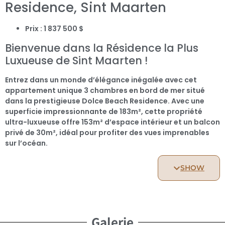
Residence, Sint Maarten
Prix : 1 837 500 $
Bienvenue dans la Résidence la Plus
Luxueuse de Sint Maarten !
Entrez dans un monde d’élégance inégalée avec cet
appartement unique 3 chambres en bord de mer situé
dans la prestigieuse Dolce Beach Residence. Avec une
superficie impressionnante de 183m², cette propriété
ultra-luxueuse offre 153m² d’espace intérieur et un balcon
privé de 30m², idéal pour profiter des vues imprenables
sur l’océan.
Caractéristiques Principales
SHOW
3 Chambres Spacieuses : Conçues pour un confort
et une intimité absolus.
Design Ultra-Luxueux : Chaque détail est
Galerie
soigneusement pensé avec des finitions haut de