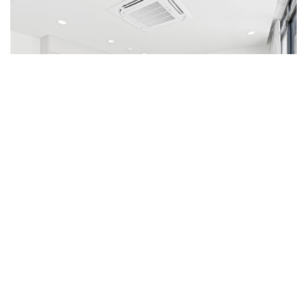
Prix : 275 000 $
Proposé par 4U Real Estate
Vos experts dédiés à l’immobilier à Saint-Martin, prêts à
réaliser vos rêves immobiliers.
Ne manquez pas l’opportunité de devenir propriétaire de
l’Unité D-415 à The Hills Residence.
Contactez-nous dès
aujourd’hui pour planifier une visite ou obtenir plus de
détails !*
Remarque :
Si vous louez dans cet immeuble,
nous vous
recommandons fortement d’avoir une voiture,
car ces
superbes appartements sont situés plus haut sur la
colline afin d’offrir une vue spectaculaire.
Commodités
Jacuzzi Commun
Piscine Commune