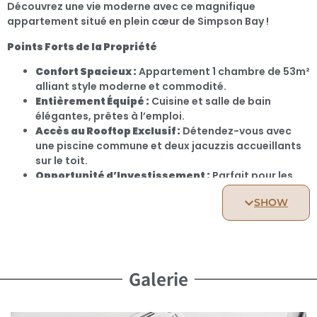
Découvrez une vie moderne avec ce magnifique
appartement situé en plein cœur de Simpson Bay !
Points Forts de la Propriété
Confort Spacieux :
Appartement 1 chambre de 53m²
alliant style moderne et commodité.
Entièrement Équipé :
Cuisine et salle de bain
élégantes, prêtes à l’emploi.
Accès au Rooftop Exclusif :
Détendez-vous avec
une piscine commune et deux jacuzzis accueillants
sur le toit.
Opportunité d’Investissement :
Parfait pour les
investisseurs, bénéficiant de la forte demande de
SHOW
locations saisonnières à Simpson Bay.
Pourquoi Investir à Simpson Bay ?
Cette région dynamique se distingue par ses plages
magnifiques, sa vie nocturne animée et sa gastronomie
de premier ordre. Posséder un bien ici, c’est profiter
Galerie
d’expériences inoubliables tout en réalisant un
investissement prometteur.