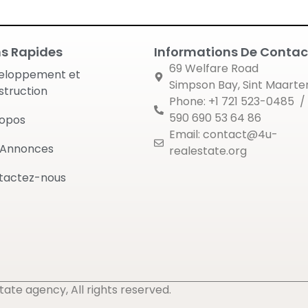
ns Rapides
Informations De Contac
69 Welfare Road
eloppement et
Simpson Bay, Sint Maarte
struction
Phone: +1 721 523-0485 /
590 690 53 64 86
ropos
Email: contact@4u-
 Annonces
realestate.org
tactez-nous
te agency, All rights reserved.