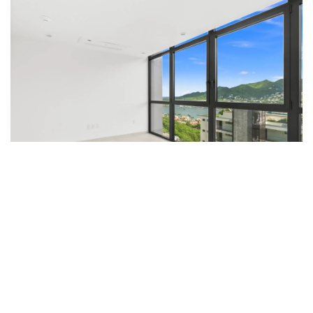
Cuisine :
Cuisine moderne entièrement équipée, parfaite pour
préparer vos repas en toute simplicité.
Espace de vie :
Salon lumineux et accueillant
Agencement pensé pour le confort, aussi bien pour un
usage personnel que locatif
Avantages Résidentiels :
Services :
Climatisation
Wi-Fi haut débit
Résidence sécurisée