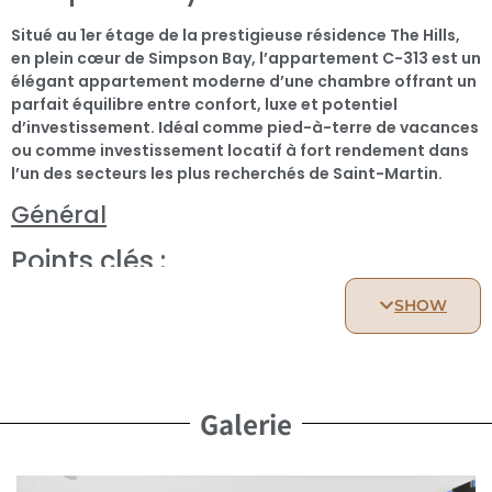
Situé au 1er étage de la prestigieuse résidence The Hills,
en plein cœur de Simpson Bay, l’appartement C-313 est un
élégant appartement moderne d’une chambre offrant un
parfait équilibre entre confort, luxe et potentiel
d’investissement. Idéal comme pied-à-terre de vacances
ou comme investissement locatif à fort rendement dans
l’un des secteurs les plus recherchés de Saint-Martin.
Général
Points clés :
Chambre :
SHOW
Appartement d’une chambre confortable et bien
agencée, idéale pour se détendre et profiter pleinement
du cadre de vie.
Galerie
Salle de bain :
Salle de bain contemporaine avec des finitions modernes,
alliant élégance et fonctionnalité.