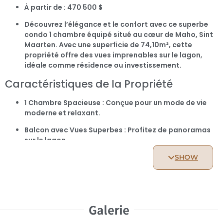
À partir de : 470 500 $
Découvrez l’élégance et le confort avec ce superbe
condo 1 chambre équipé situé au cœur de Maho, Sint
Maarten. Avec une superficie de 74,10m², cette
propriété offre des vues imprenables sur le lagon,
idéale comme résidence ou investissement.
Caractéristiques de la Propriété
1 Chambre Spacieuse : Conçue pour un mode de vie
moderne et relaxant.
Balcon avec Vues Superbes : Profitez de panoramas
sur le lagon.
Espaces de Vie Généreux : 74,10m² d’intérieurs
SHOW
soigneusement aménagés.
Cuisine Équipée : Prête pour vos créations culinaires.
Emplacement Idéal : Situé dans le quartier animé de
Galerie
Maho, proche des plages, restaurants et