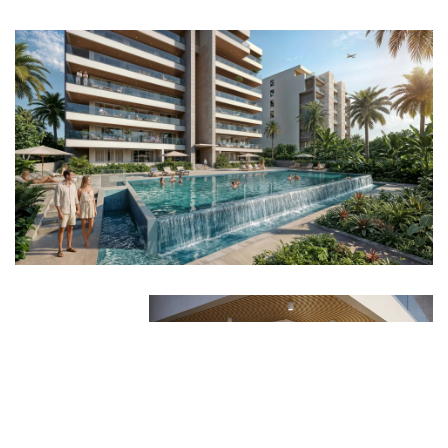
divertissements.
Pourquoi Choisir T-Residence ?
Situé au cœur de Maho, offrant un style de vie dynamique.
Parfait pour une résidence moderne ou un investissement
de grande valeur.
À partir de seulement 470 500 $, saisissez l’opportunité
de posséder un coin de paradis.
Investissez dans le Développement de
Sint Maarten
Sint Maarten est une destination en plein essor avec un
marché immobilier en croissance, ce qui en fait un
excellent choix pour les investisseurs. T-Residence fait
partie d’un projet de développement de premier plan à
Maho, offrant des infrastructures modernes, une forte
demande locative et un potentiel élevé d’appréciation de
la valeur des biens. Rejoignez cette communauté
dynamique et en pleine évolution dès aujourd’hui.